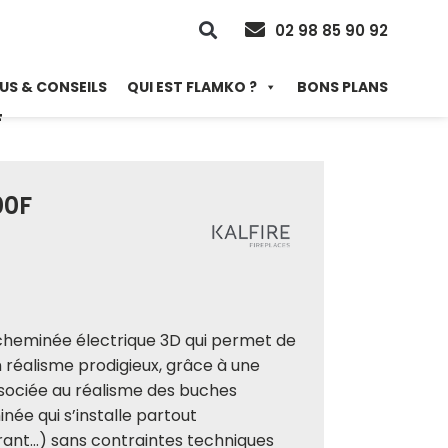
02 98 85 90 92
US & CONSEILS
QUI EST FLAMKO ?
BONS PLANS
F
00F
 cheminée électrique 3D qui permet de
 réalisme prodigieux, grâce à une
ociée au réalisme des buches
née qui s’installe partout
rant…) sans contraintes techniques