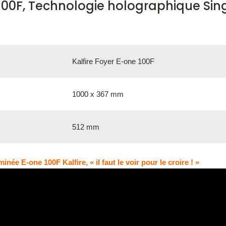
00F, Technologie holographique Sing
Kalfire Foyer E-one 100F
1000 x 367 mm
512 mm
inée E-one 100F Kalfire, « il faut le voir pour le croire ! »