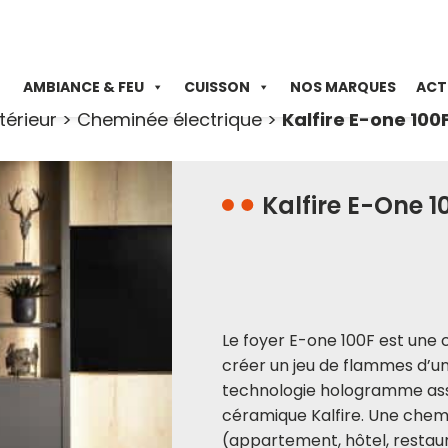
AMBIANCE & FEU
CUISSON
NOS MARQUES
ACT
térieur
>
Cheminée électrique
>
Kalfire E-one 100
Kalfire E-One 1
Le foyer E-one 100F est une
créer un jeu de flammes d’un
technologie hologramme ass
céramique Kalfire. Une chemi
(appartement, hôtel, restau