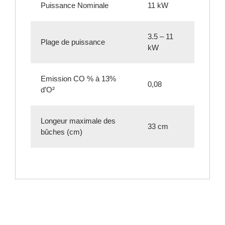
Puissance Nominale
11 kW
3.5 – 11
Plage de puissance
kW
Emission CO % à 13%
0,08
d’O²
Longeur maximale des
33 cm
bûches (cm)