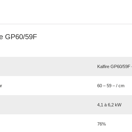
re GP60/59F
Kalfire GP60/59F 
ur
60 – 59 – / cm
4,1 à 6,2 kW
76%