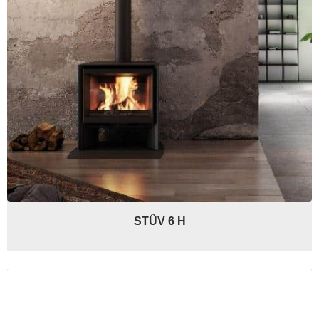
STÛV 6 H