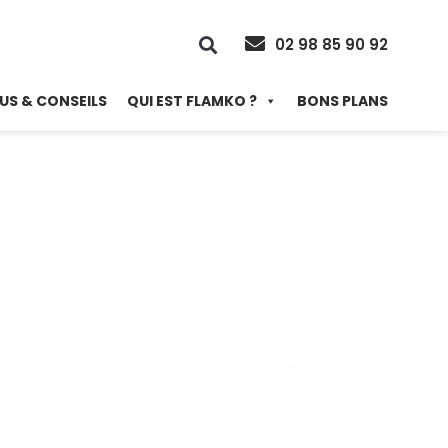
02 98 85 90 92
US & CONSEILS
QUI EST FLAMKO ?
BONS PLANS