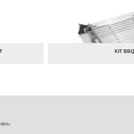
T
KIT BBQ
u
adiou