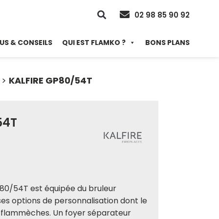
02 98 85 90 92
US & CONSEILS
QUI EST FLAMKO ?
BONS PLANS
>
KALFIRE GP80/54T
54T
80/54T est équipée du bruleur
es options de personnalisation dont le
flammèches. Un foyer séparateur